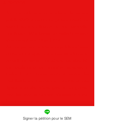
À PROPOS
Afin de défendre et améliorer le service
public SNCF à partir des gares d'Oissel, de
Saint-Etienne-du-Rouvray et de
Sotteville-
Lès-Rouen
, SOS Gares, un collectif citoyen
s'est constitué le 18 avril 2018.
Afin de permettre à tous les publics d' avoir
accès au transport dans des conditions d'
accueil, de confort, de sûreté, de sécurité,
de régularité et de tarification adaptée, le
Collectif SOS Gares soutient toutes les
mobilisations qui portent sur la défense des
lignes, d'un site, d'une gare, d' un guichet
avec les moyens humains nécessaires à leur
bon fonctionnement.
Abonnez-vous à notre Newsletter
Signer la pétition pour le SEM