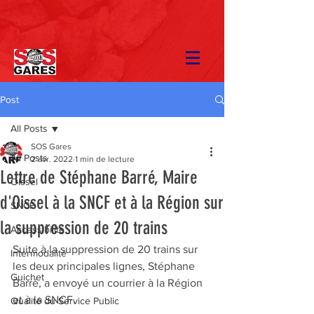
Post
All Posts
SOS Gares
All Posts
2 avr. 2022
1 min de lecture
Lettre de Stéphane Barré, Maire
Oissel
d'Oissel à la SNCF et à la Région sur
SNCF
la suppression de 20 trains
Accessibilité
Suite à la suppression de 20 trains sur 
Intermodalité
les deux principales lignes, Stéphane 
Guichet
Barré, a envoyé un courrier à la Région 
et à la SNCF. 
Qualité du Service Public