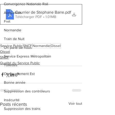
Convergence Nationale Rail
Courrier de Stephane Barre
.pdf
Abris-vélos
Télécharger PDF • 1.01MB
Fret
Normandie
Train de Nuit
Service Public
SNCF
Normandie
Oissel
On parle de nous
Oissel
Service Express Métropolitain
SNCF
Qualité du Service Public
Toilettes
Contournement Est
Bonne année
Suppression des contrôleurs
Insécurité
Voir tout
Posts récents
Suppression des trains