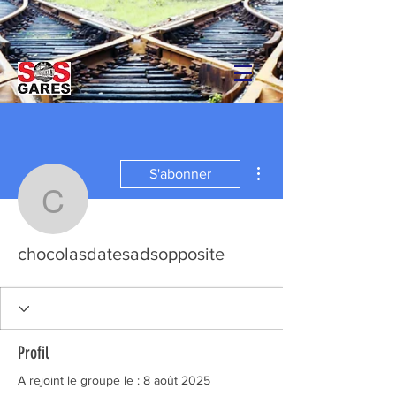
Plus d'actions
S'abonner
chocolasdatesadsopposi
chocolasdatesadsopposite
Profil
A rejoint le groupe le : 8 août 2025