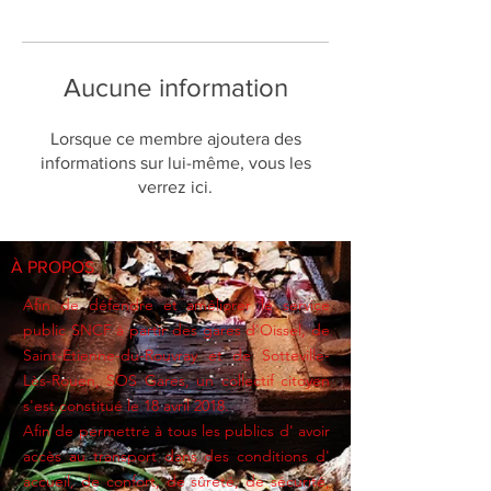
Aucune information
Lorsque ce membre ajoutera des
informations sur lui-même, vous les
verrez ici.
À PROPOS
Afin de défendre et améliorer le service
public SNCF à partir des gares d'Oissel, de
Saint-Etienne-du-Rouvray et de
Sotteville-
Lès-Rouen
, SOS Gares, un collectif citoyen
s'est constitué le 18 avril 2018.
Afin de permettre à tous les publics d' avoir
accès au transport dans des conditions d'
accueil, de confort, de sûreté, de sécurité,