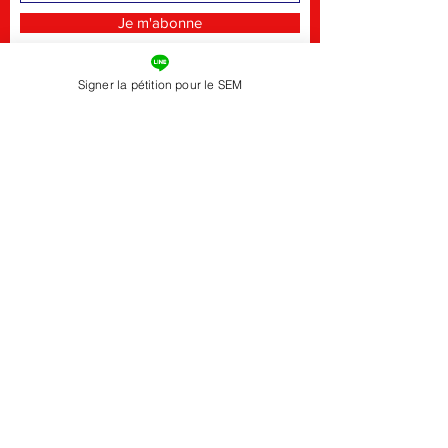
Je m'abonne
Signer la pétition pour le SEM
FACEBOOK
TWITTER
INSTAGRAM
YOUTUBE
BLUESKY
CONTACT
EMAIL :
sosgares@gmail.com
Nos Partenaires :
Convergence Nationale Rail
Collectif Citoyen de Défense des Axes
Ferroviaires Sud Normandie
Comité de Défense du Triage de Sotteville
by SOS Gares.