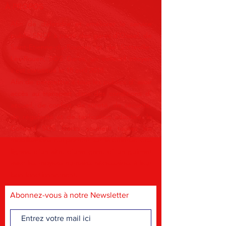
À PROPOS
Afin de défendre et améliorer le service
public SNCF à partir des gares d'Oissel, de
Saint-Etienne-du-Rouvray et de
Sotteville-
Lès-Rouen
, SOS Gares, un collectif citoyen
s'est constitué le 18 avril 2018.
Afin de permettre à tous les publics d' avoir
accès au transport dans des conditions d'
accueil, de confort, de sûreté, de sécurité,
de régularité et de tarification adaptée, le
Collectif SOS Gares soutient toutes les
mobilisations qui portent sur la défense des
lignes, d'un site, d'une gare, d' un guichet
avec les moyens humains nécessaires à leur
bon fonctionnement.
Abonnez-vous à notre Newsletter