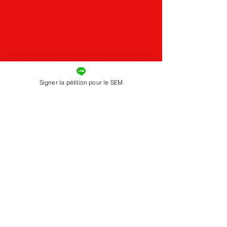
Afin de permettre à tous les publics d' avoir
accès au transport dans des conditions d'
accueil, de confort, de sûreté, de sécurité,
de régularité et de tarification adaptée, le
Collectif SOS Gares soutient toutes les
mobilisations qui portent sur la défense des
lignes, d'un site, d'une gare, d' un guichet
Signer la pétition pour le SEM
avec les moyens humains nécessaires à leur
bon fonctionnement.
Abonnez-vous à notre Newsletter
Je m'abonne
FACEBOOK
TWITTER