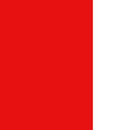
À PROPOS
Afin de défendre et améliorer le service
public SNCF à partir des gares d'Oissel, de
Saint-Etienne-du-Rouvray et de
Sotteville-
Lès-Rouen
, SOS Gares, un collectif citoyen
s'est constitué le 18 avril 2018.