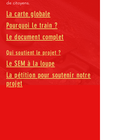
de citoyens.
La carte globale
Pourquoi le train ?
Le document complet
Qui soutient le projet ?
Le SEM à la loupe
La pétition pour soutenir notre
projet