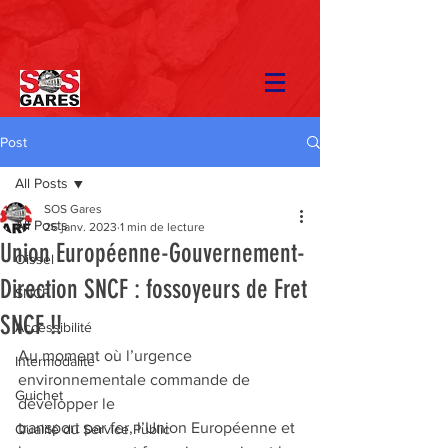
Post
All Posts
SOS Gares
All Posts
26 janv. 2023
1 min de lecture
Union Européenne-Gouvernement-
Oissel
Direction SNCF : fossoyeurs de Fret
SNCF
SNCF !!
Accessibilité
Au moment où l’urgence 
Intermodalité
environnementale commande de 
Guichet
développer le
transport par fer, l’Union Européenne et 
Qualité du Service Public