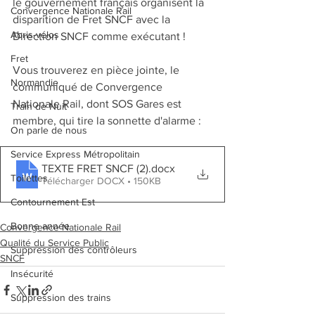
le gouvernement français organisent la
Convergence Nationale Rail
disparition de Fret SNCF avec la 
Abris-vélos
Direction SNCF comme exécutant !
Fret
Vous trouverez en pièce jointe, le 
Normandie
communiqué de Convergence 
Nationale Rail, dont SOS Gares est 
Train de Nuit
membre, qui tire la sonnette d'alarme :
On parle de nous
Service Express Métropolitain
TEXTE FRET SNCF (2)
.docx
Toilettes
Télécharger DOCX • 150KB
Contournement Est
Bonne année
Convergence Nationale Rail
Qualité du Service Public
Suppression des contrôleurs
SNCF
Insécurité
Suppression des trains